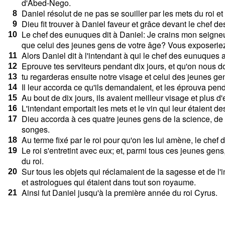
d
'
A
b
e
d
-
N
e
g
o
.
D
a
n
i
e
l
r
é
s
o
l
u
t
d
e
n
e
p
a
s
s
e
s
o
u
i
l
l
e
r
p
a
r
l
e
s
m
e
t
s
d
u
r
o
i
e
t
8
D
i
e
u
f
t
t
r
o
u
v
e
r
à
D
a
n
i
e
l
f
a
v
e
u
r
e
t
g
r
â
c
e
d
e
v
a
n
t
l
e
c
h
e
f
d
e
9
L
e
c
h
e
f
d
e
s
e
u
n
u
q
u
e
s
d
i
t
à
D
a
n
i
e
l
:
J
e
c
r
a
i
n
s
m
o
n
s
e
i
g
n
e
10
q
u
e
c
e
l
u
i
d
e
s
j
e
u
n
e
s
g
e
n
s
d
e
v
o
t
r
e
â
g
e
?
V
o
u
s
e
x
p
o
s
e
r
i
e
A
l
o
r
s
D
a
n
i
e
l
d
i
t
à
l
'
i
n
t
e
n
d
a
n
t
à
q
u
i
l
e
c
h
e
f
d
e
s
e
u
n
u
q
u
e
s
11
E
p
r
o
u
v
e
t
e
s
s
e
r
v
i
t
e
u
r
s
p
e
n
d
a
n
t
d
i
x
j
o
u
r
s
,
e
t
q
u
'
o
n
n
o
u
s
d
12
t
u
r
e
g
a
r
d
e
r
a
s
e
n
s
u
i
t
e
n
o
t
r
e
v
i
s
a
g
e
e
t
c
e
l
u
i
d
e
s
j
e
u
n
e
s
g
e
13
I
l
l
e
u
r
a
c
c
o
r
d
a
c
e
q
u
'
i
l
s
d
e
m
a
n
d
a
i
e
n
t
,
e
t
l
e
s
é
p
r
o
u
v
a
p
e
n
14
A
u
b
o
u
t
d
e
d
i
x
j
o
u
r
s
,
i
l
s
a
v
a
i
e
n
t
m
e
i
l
l
e
u
r
v
i
s
a
g
e
e
t
p
l
u
s
d
'
15
L
'
i
n
t
e
n
d
a
n
t
e
m
p
o
r
t
a
i
t
l
e
s
m
e
t
s
e
t
l
e
v
i
n
q
u
i
l
e
u
r
é
t
a
i
e
n
t
d
e
16
D
i
e
u
a
c
c
o
r
d
a
à
c
e
s
q
u
a
t
r
e
j
e
u
n
e
s
g
e
n
s
d
e
l
a
s
c
i
e
n
c
e
,
d
e
17
s
o
n
g
e
s
.
A
u
t
e
r
m
e
f
x
é
p
a
r
l
e
r
o
i
p
o
u
r
q
u
'
o
n
l
e
s
l
u
i
a
m
è
n
e
,
l
e
c
h
e
f
d
18
L
e
r
o
i
s
'
e
n
t
r
e
t
i
n
t
a
v
e
c
e
u
x
;
e
t
,
p
a
r
m
i
t
o
u
s
c
e
s
j
e
u
n
e
s
g
e
n
s
19
d
u
r
o
i
.
S
u
r
t
o
u
s
l
e
s
o
b
j
e
t
s
q
u
i
r
é
c
l
a
m
a
i
e
n
t
d
e
l
a
s
a
g
e
s
s
e
e
t
d
e
l
'
i
20
e
t
a
s
t
r
o
l
o
g
u
e
s
q
u
i
é
t
a
i
e
n
t
d
a
n
s
t
o
u
t
s
o
n
r
o
y
a
u
m
e
.
A
i
n
s
i
f
u
t
D
a
n
i
e
l
j
u
s
q
u
'
à
l
a
p
r
e
m
i
è
r
e
a
n
n
é
e
d
u
r
o
i
C
y
r
u
s
.
21